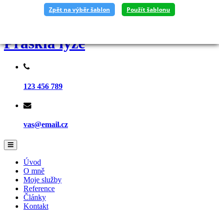
Zpět na výběr šablon
Použít šablonu
Prasklá lyže
123 456 789
vas@email.cz
Úvod
O mně
Moje služby
Reference
Články
Kontakt